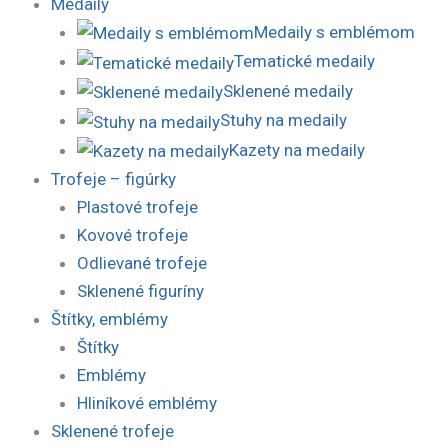
Medaily
Medaily s emblémom
Tematické medaily
Sklenené medaily
Stuhy na medaily
Kazety na medaily
Trofeje – figúrky
Plastové trofeje
Kovové trofeje
Odlievané trofeje
Sklenené figuríny
Štítky, emblémy
Štítky
Emblémy
Hliníkové emblémy
Sklenené trofeje