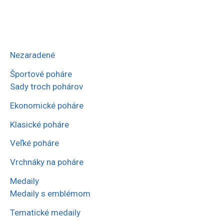
na
123,30 €
variantov.
stránke
Možnosti
produktu.
si
môžete
Nezaradené
vybrať
na
Športové poháre
Sady troch pohárov
stránke
produktu.
Ekonomické poháre
Klasické poháre
Veľké poháre
Vrchnáky na poháre
Medaily
Medaily s emblémom
Tematické medaily