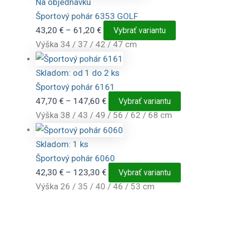
through
viacero
Na objednávku
184,50 €
variantov.
Športový pohár 6353 GOLF
Možnosti
Price
Tento
43,20
€
–
61,20
€
Vybrať variantu
si
range:
produkt
Výška 34 / 37 / 42 / 47 cm
môžete
43,20 €
má
vybrať
through
viacero
Skladom: od 1 do 2 ks
na
61,20 €
variantov.
Športový pohár 6161
stránke
Možnosti
Price
Tento
47,70
€
–
147,60
€
Vybrať variantu
produktu.
si
range:
produkt
Výška 38 / 43 / 49 / 56 / 62 / 68 cm
môžete
47,70 €
má
vybrať
through
viacero
Skladom: 1 ks
na
147,60 €
variantov.
Športový pohár 6060
stránke
Možnosti
Price
Tento
42,30
€
–
123,30
€
Vybrať variantu
produktu.
si
range:
produkt
Výška 26 / 35 / 40 / 46 / 53 cm
môžete
42,30 €
má
vybrať
through
viacero