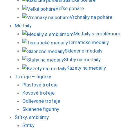
Veľké poháre
Vrchnáky na poháre
Medaily
Medaily s emblémom
Tematické medaily
Sklenené medaily
Stuhy na medaily
Kazety na medaily
Trofeje – figúrky
Plastové trofeje
Kovové trofeje
Odlievané trofeje
Sklenené figuríny
Štítky, emblémy
Štítky