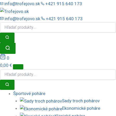
Preskočiť
info@trofejovo.sk
+421 915 640 173
na
obsah
info@trofejovo.sk
+421 915 640 173
0
0,00
€
Športové poháre
Sady troch pohárov
Ekonomické poháre
Klasické poháre