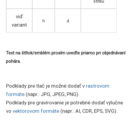
štítku
viď
h
d
variant
Text na štítok/emblém prosím uveďte priamo pri objednávaní
pohára.
Podklady pre tlač je možné dodať v
rastrovom
formáte
(napr.: JPG, JPEG, PNG).
Podklady pre gravírovanie je potrebné dodať výlučne
vo
vektorovom formáte
(napr.: AI, CDR, EPS, SVG).