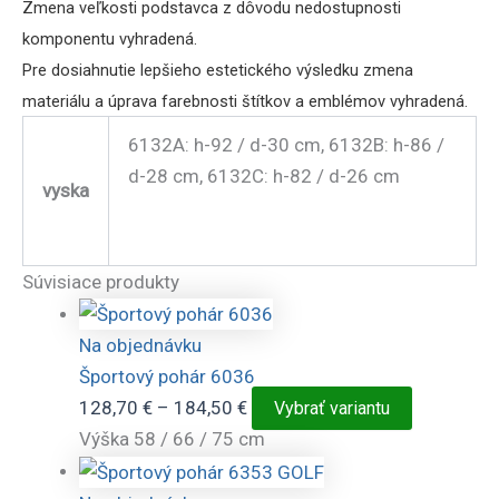
Zmena veľkosti podstavca z dôvodu nedostupnosti
komponentu vyhradená.
Pre dosiahnutie lepšieho estetického výsledku zmena
materiálu a úprava farebnosti štítkov a emblémov vyhradená.
6132A: h-92 / d-30 cm, 6132B: h-86 /
d-28 cm, 6132C: h-82 / d-26 cm
vyska
Súvisiace produkty
Na objednávku
Športový pohár 6036
Price
Tento
128,70
€
–
184,50
€
Vybrať variantu
range:
produkt
Výška 58 / 66 / 75 cm
128,70 €
má