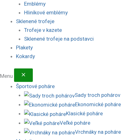
Emblémy
Hliníkové emblémy
Sklenené trofeje
Trofeje v kazete
Sklenené trofeje na podstavci
Plakety
Kokardy
Menu
Športové poháre
Sady troch pohárov
Ekonomické poháre
Klasické poháre
Veľké poháre
Vrchnáky na poháre