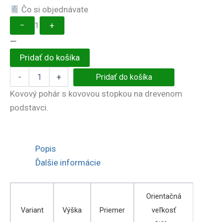
Čo si objednávate
−
1
+
—
Pridať do košíka
množstvo
-
+
Pridať do košíka
Športový
pohár
Kovový pohár s kovovou stopkou na drevenom
6132
podstavci.
Popis
Ďalšie informácie
Orientačná
Variant
Výška
Priemer
veľkosť