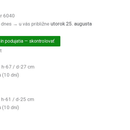
ár 6040
 dnes → u vás približne
utorok 25. augusta
n podujatia — skontrolovať
t
 h-67 / d-27 cm
 (10 dní)
 h-61 / d-25 cm
 (10 dní)