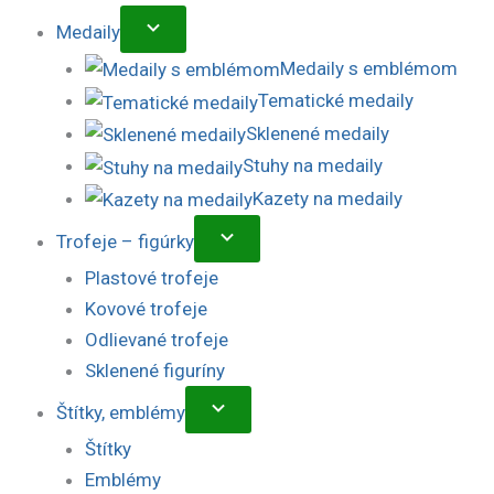
Medaily
Medaily s emblémom
Tematické medaily
Sklenené medaily
Stuhy na medaily
Kazety na medaily
Trofeje – figúrky
Plastové trofeje
Kovové trofeje
Odlievané trofeje
Sklenené figuríny
Štítky, emblémy
Štítky
Emblémy