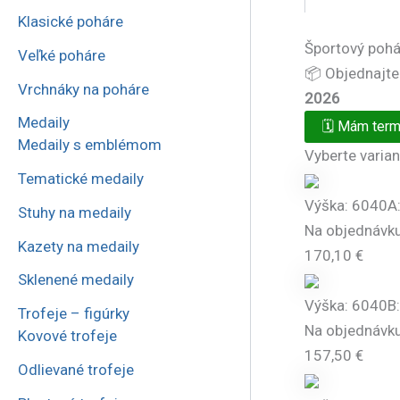
Klasické poháre
Športový poh
Veľké poháre
📦 Objednajte
Vrchnáky na poháre
2026
Medaily
🗓️
Mám termí
Medaily s emblémom
Vyberte varian
Tematické medaily
Výška: 6040A:
Stuhy na medaily
Na objednávku
Kazety na medaily
170,10
€
Sklenené medaily
Výška: 6040B:
Trofeje – figúrky
Na objednávku
Kovové trofeje
157,50
€
Odlievané trofeje