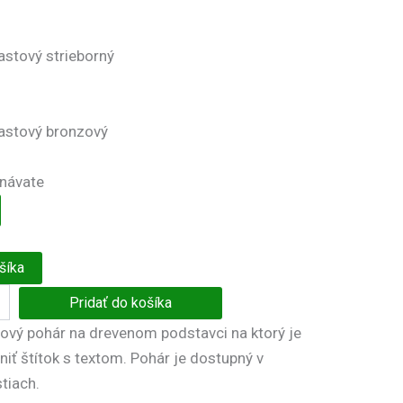
astový strieborný
lastový bronzový
dnávate
šíka
Pridať do košíka
vový pohár na drevenom podstavci na ktorý je
iť štítok s textom. Pohár je dostupný v
tiach.