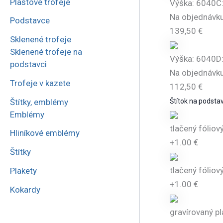
Plastové trofeje
Výška: 6040C:
Na objednávku
Podstavce
139,50
€
Sklenené trofeje
Sklenené trofeje na
Výška: 6040D:
podstavci
Na objednávku
Trofeje v kazete
112,50
€
Štítky, emblémy
Štítok na podsta
Emblémy
tlačený fóliový
Hliníkové emblémy
+1.00 €
Štítky
tlačený fóliov
Plakety
+1.00 €
Kokardy
gravírovaný pl