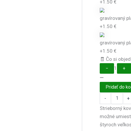
+1.50 €
gravírovaný pl
+1.50 €
gravírovaný p
+1.50 €
🧾 Čo si obje
1
−
+
—
Pridať do ko
množstvo
-
+
Športový
pohár
Strieborný ko
6040
možné umiestn
štyroch veľkos