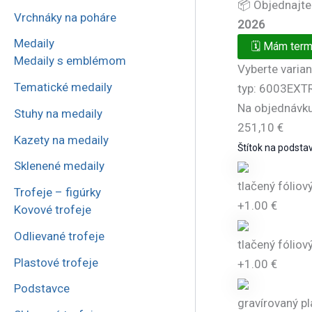
📦 Objednajte
Vrchnáky na poháre
2026
Medaily
🗓️
Mám termí
Medaily s emblémom
Vyberte varian
Tematické medaily
typ: 6003EXTR
Na objednávku
Stuhy na medaily
251,10
€
Kazety na medaily
Štítok na podsta
Sklenené medaily
tlačený fóliový
Trofeje – figúrky
+1.00 €
Kovové trofeje
Odlievané trofeje
tlačený fóliov
Plastové trofeje
+1.00 €
Podstavce
gravírovaný pl