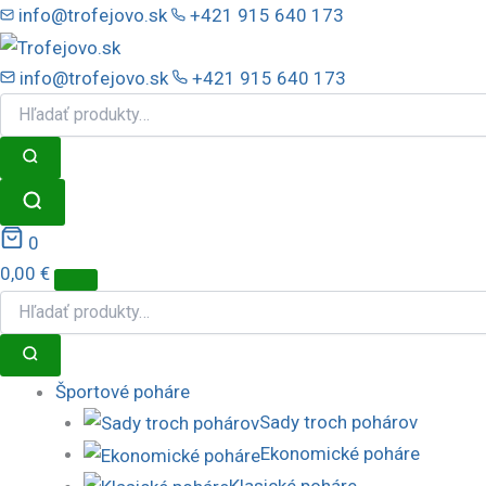
Preskočiť
info@trofejovo.sk
+421 915 640 173
na
obsah
info@trofejovo.sk
+421 915 640 173
0
0,00
€
Športové poháre
Sady troch pohárov
Ekonomické poháre
Klasické poháre