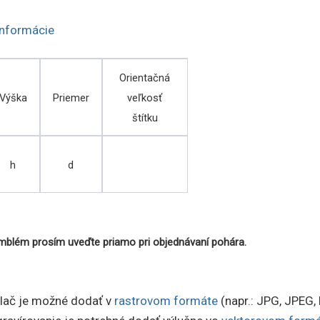
informácie
Orientačná
Výška
Priemer
veľkosť
štítku
h
d
emblém prosím uveďte priamo pri objednávaní pohára.
tlač je možné dodať v
rastrovom formáte
(napr.: JPG, JPEG,