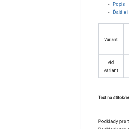
Popis
Ďalšie 
Variant
viď
variant
Text na štítok/
Podklady pre 