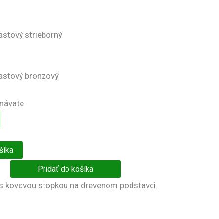
astový strieborný
lastový bronzový
dnávate
šíka
Pridať do košíka
s kovovou stopkou na drevenom podstavci.