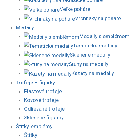
Veľké poháre
Vrchnáky na poháre
Medaily
Medaily s emblémom
Tematické medaily
Sklenené medaily
Stuhy na medaily
Kazety na medaily
Trofeje – figúrky
Plastové trofeje
Kovové trofeje
Odlievané trofeje
Sklenené figuríny
Štítky, emblémy
Štítky