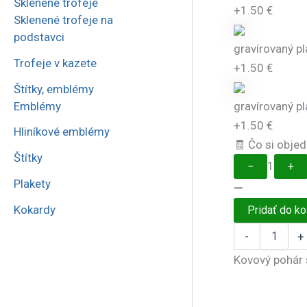
Sklenené trofeje
+1.50 €
Sklenené trofeje na
podstavci
gravírovaný pl
Trofeje v kazete
+1.50 €
Štítky, emblémy
Emblémy
gravírovaný p
+1.50 €
Hliníkové emblémy
🧾 Čo si obje
Štítky
1
−
+
Plakety
—
Kokardy
Pridať do ko
množstvo
-
+
Športový
pohár
Kovový pohár 
6003
EXTRA