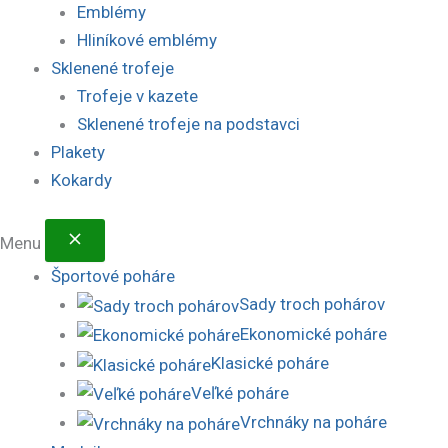
Emblémy
Hliníkové emblémy
Sklenené trofeje
Trofeje v kazete
Sklenené trofeje na podstavci
Plakety
Kokardy
Menu
Športové poháre
Sady troch pohárov
Ekonomické poháre
Klasické poháre
Veľké poháre
Vrchnáky na poháre