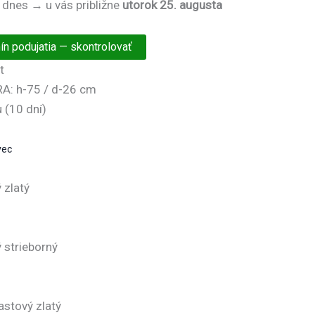
 dnes → u vás približne
utorok 25. augusta
n podujatia — skontrolovať
t
A: h-75 / d-26 cm
 (10 dní)
vec
 zlatý
ý strieborný
astový zlatý