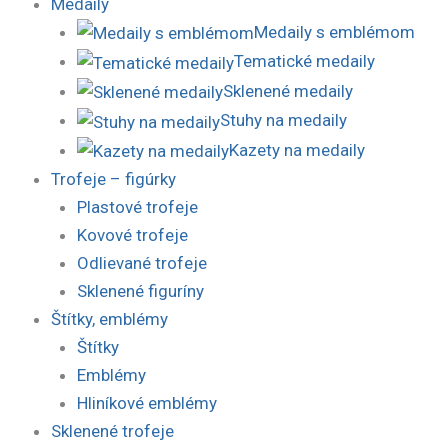
Medaily
Medaily s emblémom
Tematické medaily
Sklenené medaily
Stuhy na medaily
Kazety na medaily
Trofeje – figúrky
Plastové trofeje
Kovové trofeje
Odlievané trofeje
Sklenené figuríny
Štítky, emblémy
Štítky
Emblémy
Hliníkové emblémy
Sklenené trofeje