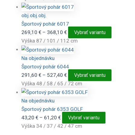
116,10 €
má
through
viacero
obj.
obj.
obj.
175,50 €
variantov.
Športový pohár 6017
Možnosti
Price
Tento
269,10
€
–
368,10
€
Vybrať variantu
si
range:
produkt
Výška 87 / 101 / 112 cm
môžete
269,10 €
má
vybrať
through
viacero
Na objednávku
na
368,10 €
variantov.
Športový pohár 6044
stránke
Možnosti
Price
Tento
291,60
€
–
527,40
€
Vybrať variantu
produktu.
si
range:
produkt
Výška 48 / 58 / 65 / 72 cm
môžete
291,60 €
má
vybrať
through
viacero
Na objednávku
na
527,40 €
variantov.
Športový pohár 6353 GOLF
stránke
Možnosti
Price
Tento
43,20
€
–
61,20
€
Vybrať variantu
produktu.
si
range:
produkt
Výška 34 / 37 / 42 / 47 cm
môžete
43,20 €
má