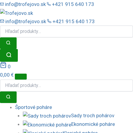
Preskočiť
info@trofejovo.sk
+421 915 640 173
na
obsah
info@trofejovo.sk
+421 915 640 173
0
0,00
€
Športové poháre
Sady troch pohárov
Ekonomické poháre
Klasické poháre