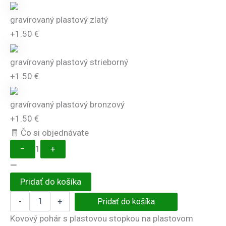
gravírovaný plastový zlatý
+1.50 €
gravírovaný plastový strieborný
+1.50 €
gravírovaný plastový bronzový
+1.50 €
🧾 Čo si objednávate
−
1
+
—
Pridať do košíka
množstvo
-
+
Pridať do košíka
Športový
pohár
Kovový pohár s plastovou stopkou na plastovom
6124