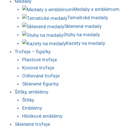
Medaily
Medaily s emblémom
Tematické medaily
Sklenené medaily
Stuhy na medaily
Kazety na medaily
Trofeje – figúrky
Plastové trofeje
Kovové trofeje
Odlievané trofeje
Sklenené figuríny
Štítky, emblémy
Štítky
Emblémy
Hliníkové emblémy
Sklenené trofeje