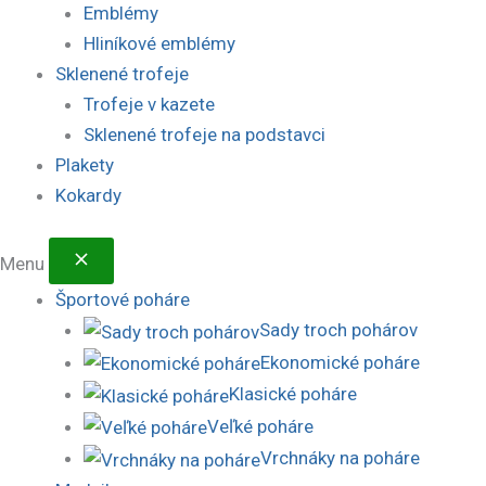
Emblémy
Hliníkové emblémy
Sklenené trofeje
Trofeje v kazete
Sklenené trofeje na podstavci
Plakety
Kokardy
Menu
Športové poháre
Sady troch pohárov
Ekonomické poháre
Klasické poháre
Veľké poháre
Vrchnáky na poháre