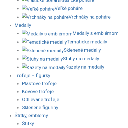
Veľké poháre
Vrchnáky na poháre
Medaily
Medaily s emblémom
Tematické medaily
Sklenené medaily
Stuhy na medaily
Kazety na medaily
Trofeje – figúrky
Plastové trofeje
Kovové trofeje
Odlievané trofeje
Sklenené figuríny
Štítky, emblémy
Štítky