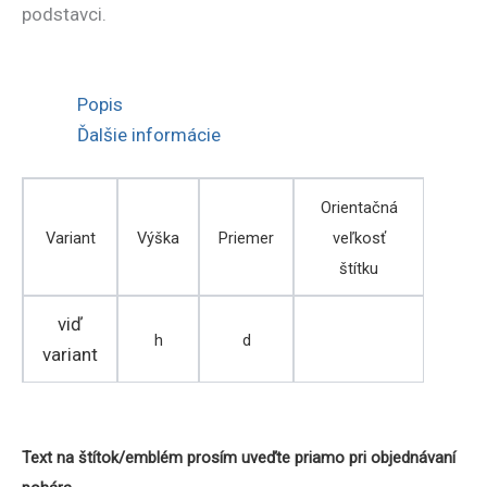
podstavci.
s
vrchnákom
Popis
Ďalšie informácie
Orientačná
Variant
Výška
Priemer
veľkosť
štítku
viď
h
d
variant
Text na štítok/emblém prosím uveďte priamo pri objednávaní