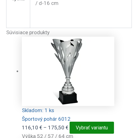
/ d-16 cm
Súvisiace produkty
Skladom: 1 ks
Športový pohár 6012
Price
Tento
116,10
€
–
175,50
€
Vybrať variantu
range:
produkt
Výška 52 / 57 / 64 cm