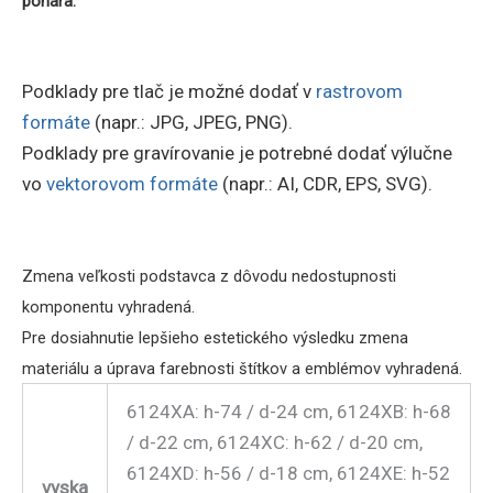
pohára.
Podklady pre tlač je možné dodať v
rastrovom
formáte
(napr.: JPG, JPEG, PNG).
Podklady pre gravírovanie je potrebné dodať výlučne
vo
vektorovom formáte
(napr.: AI, CDR, EPS, SVG).
Zmena veľkosti podstavca z dôvodu nedostupnosti
komponentu vyhradená.
Pre dosiahnutie lepšieho estetického výsledku zmena
materiálu a úprava farebnosti štítkov a emblémov vyhradená.
6124XA: h-74 / d-24 cm, 6124XB: h-68
/ d-22 cm, 6124XC: h-62 / d-20 cm,
6124XD: h-56 / d-18 cm, 6124XE: h-52
vyska