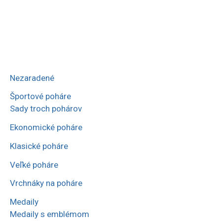
vybrať
through
viacero
na
61,20 €
variantov.
stránke
Možnosti
produktu.
si
môžete
Nezaradené
vybrať
na
Športové poháre
Sady troch pohárov
stránke
produktu.
Ekonomické poháre
Klasické poháre
Veľké poháre
Vrchnáky na poháre
Medaily
Medaily s emblémom